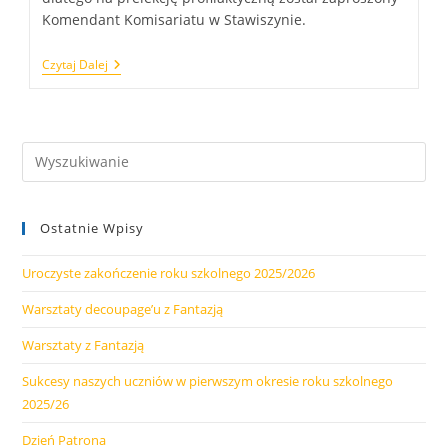
Komendant Komisariatu w Stawiszynie.
Spotkanie
Czytaj Dalej
Z
Policjantem
–
Bezpieczeństwo
W
Czasie
Wakacji
Ostatnie Wpisy
Uroczyste zakończenie roku szkolnego 2025/2026
Warsztaty decoupage’u z Fantazją
Warsztaty z Fantazją
Sukcesy naszych uczniów w pierwszym okresie roku szkolnego
2025/26
Dzień Patrona