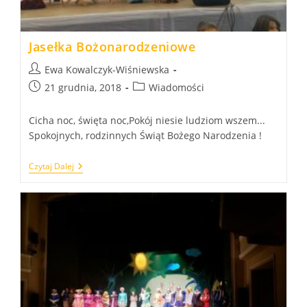
Jasełka Bożonarodzeniowe
Post
Ewa Kowalczyk-Wiśniewska
author:
Post
Post
21 grudnia, 2018
Wiadomości
published:
category:
Cicha noc, święta noc,Pokój niesie ludziom wszem...
Spokojnych, rodzinnych Świąt Bożego Narodzenia !
Jasełka
Czytaj Dalej
Bożonarodzeniowe