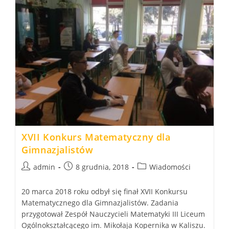
XVII Konkurs Matematyczny dla
Gimnazjalistów
Post
Post
Post
admin
8 grudnia, 2018
Wiadomości
author:
published:
category:
20 marca 2018 roku odbył się finał XVII Konkursu
Matematycznego dla Gimnazjalistów. Zadania
przygotował Zespół Nauczycieli Matematyki III Liceum
Ogólnokształcącego im. Mikołaja Kopernika w Kaliszu.