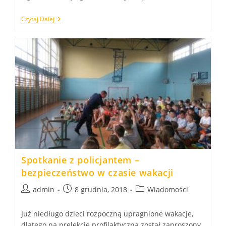
XVII
Czytaj Dalej
Konkurs
Matematyczny
Dla
Gimnazjalistów
Spotkanie z policjantem –
bezpieczeństwo w czasie wakacji
Post
Post
Post
admin
8 grudnia, 2018
Wiadomości
author:
published:
category:
Już niedługo dzieci rozpoczną upragnione wakacje,
dlatego na prelekcję profilaktyczną został zaproszony