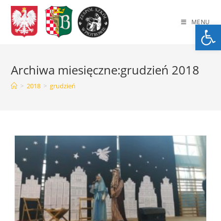
Skip
to
MENU
Op
content
Archiwa miesięczne:grudzień 2018
>
2018
>
grudzień