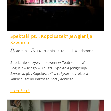
Spektakl pt. „Kopciuszek” Jewgienija
Szwarca
Post
Post
Post
admin
14 grudnia, 2018
Wiadomości
author:
published:
category:
Spotkanie ze żywym słowem w Teatrze im. W.
Bogusławskiego w Kaliszu. Spektakl Jewgienija
Szwarca, pt. „Kopciuszek” w reżyserii dyrektora
kaliskiej sceny Bartosza Zaczykiewicza.
Spektakl
Czytaj Dalej
Pt.
„Kopciuszek”
Jewgienija
Szwarca