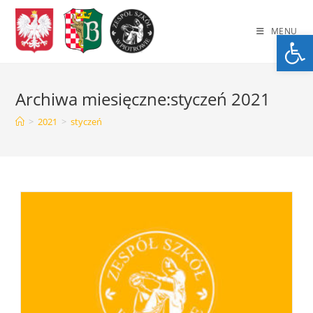
Skip
to
MENU
Op
content
Archiwa miesięczne:styczeń 2021
>
2021
>
styczeń