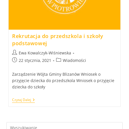
Rekrutacja do przedszkola i szkoły
podstawowej
Post
Ewa Kowalczyk-Wiśniewska
author:
Post
Post
22 stycznia, 2021
Wiadomości
published:
category:
Zarządzenie Wójta Gminy Blizanów Wniosek o
przyjęcie dziecka do przedszkola Wniosek o przyjęcie
dziecka do szkoły
Rekrutacja
Czytaj Dalej
Do
Przedszkola
I
Szkoły
Podstawowej