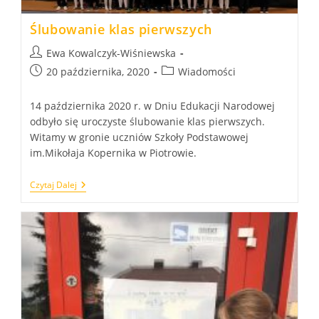
Ślubowanie klas pierwszych
Post
Ewa Kowalczyk-Wiśniewska
author:
Post
Post
20 października, 2020
Wiadomości
published:
category:
14 października 2020 r. w Dniu Edukacji Narodowej
odbyło się uroczyste ślubowanie klas pierwszych.
Witamy w gronie uczniów Szkoły Podstawowej
im.Mikołaja Kopernika w Piotrowie.
Ślubowanie
Czytaj Dalej
Klas
Pierwszych