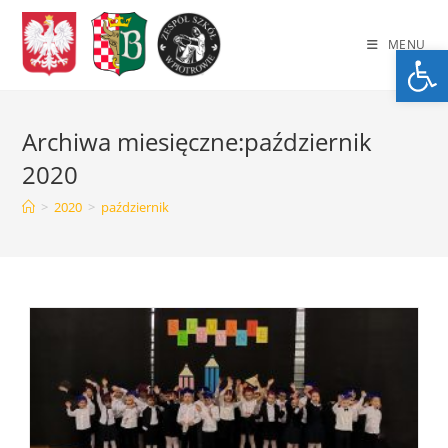
Skip
to
MENU
Op
content
Archiwa miesięczne:październik
2020
>
2020
>
październik