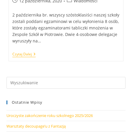
Post
Post
12 października, 2020
Wiadomości
published:
category:
2 października br. wszyscy szóstoklasiści naszej szkoły
zostali poddani egzaminowi w celu wyłonienia 8 osób,
które zostały egzaminatorami tabliczki mnożenia w
Zespole Szkół w Piotrowie. Dwie 4-osobowe delegacje
wyruszyły na…
Światowy
Czytaj Dalej
Dzień
Tabliczki
Mnożenia
Ostatnie Wpisy
Uroczyste zakończenie roku szkolnego 2025/2026
Warsztaty decoupage’u z Fantazją