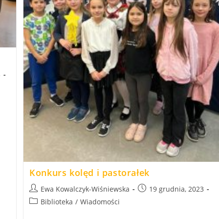
3
Konkurs kolęd i pastorałek
Post
Post
Ewa Kowalczyk-Wiśniewska
19 grudnia, 2023
author:
published:
Post
Biblioteka
/
Wiadomości
category: