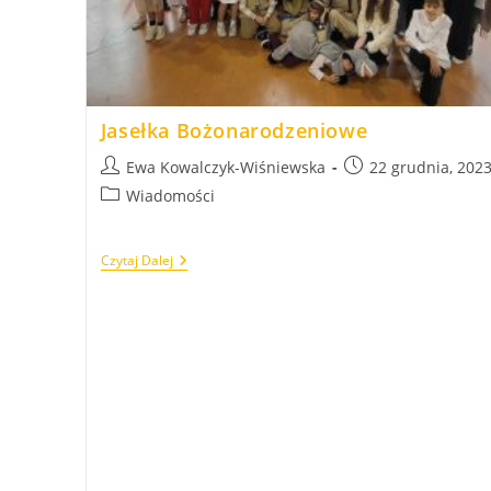
Jasełka Bożonarodzeniowe
Post
Post
Ewa Kowalczyk-Wiśniewska
22 grudnia, 202
author:
published:
Post
Wiadomości
category:
Jasełka
Czytaj Dalej
Bożonarodzeniowe