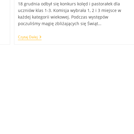
18 grudnia odbył się konkurs kolęd i pastorałek dla
uczniów klas 1-3. Komisja wybrała 1, 2 i 3 miejsce w
każdej kategorii wiekowej. Podczas występów
poczuliśmy magię zbliżających się Świąt…
Konkurs
Czytaj Dalej
Kolęd
I
Pastorałek