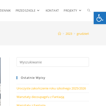
TOGGLE
ZIENNIK
PRZEDSZKOLE
KONTAKT
PROJEKTY
Op
WEBSITE
>
2023
>
grudzień
SEARCH
Ostatnie Wpisy
Uroczyste zakończenie roku szkolnego 2025/2026
Warsztaty decoupage’u z Fantazją
Warsztaty z Fantazją