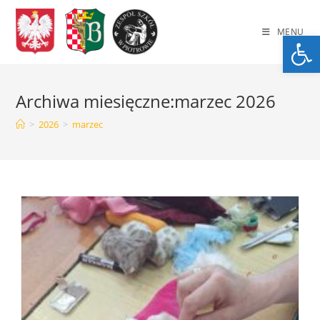
Skip
to
MENU
Op
content
Archiwa miesięczne:marzec 2026
>
2026
>
marzec