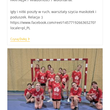
Igły i nitki poszły w ruch, warsztaty szycia maskotek i
poduszek. Relacja :)
https://www.facebook.com/reel/1457719266365270?
locale=pl_PL
Warsztaty
Czytaj Dalej
Z
Fantazją