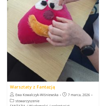
Warsztaty z Fantazją
Post
Post
Ewa Kowalczyk-Wiśniewska
7 marca, 2026
author:
published:
Post
stowarzyszenie
category:
FANTAZJA
/
Wiadomości
/
wolontariat