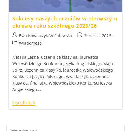
Sukcesy naszych uczniów w pierwszym
okresie roku szkolnego 2025/26
Post
Post
Ewa Kowalczyk-Wiśniewska
3 marca, 2026
author:
published:
Post
Wiadomości
category:
Natalia Leśna, uczennica klasy 8a. laureatka
Wojewódzkiego Konkursu Języka Angielskiego, Maja
Spirz, uczennica klasy 7b, laureatka Wojewódzkiego
Konkursu Języka Polskiego, Ewa Raczyk, uczennica
klasy 8a. finalistka Wojewódzkiego Konkursu Języka
Angielskiego,…
Sukcesy
Czytaj Dalej
Naszych
Uczniów
W
Pierwszym
Okresie
Roku