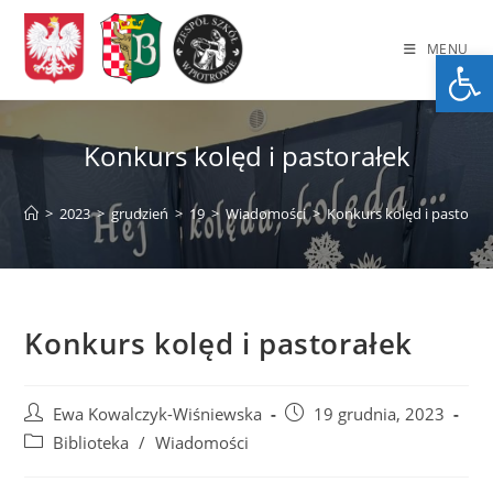
Skip
to
MENU
Op
content
Konkurs kolęd i pastorałek
>
2023
>
grudzień
>
19
>
Wiadomości
>
Konkurs kolęd i pastorał
Konkurs kolęd i pastorałek
Post
Post
Ewa Kowalczyk-Wiśniewska
19 grudnia, 2023
author:
published:
Post
Biblioteka
/
Wiadomości
category: