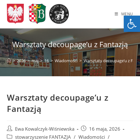
Skip
to
MENU
Op
content
Warsztaty decoupage’u z Fantazją
>
2026
>
maj
>
16
>
Wiadomości
>
Warsztaty decoupage’u z Fant
Warsztaty decoupage’u z
Fantazją
Post
Post
Ewa Kowalczyk-Wiśniewska
16 maja, 2026
author:
published:
Post
stowarzyszenie FANTAZJA
/
Wiadomości
/