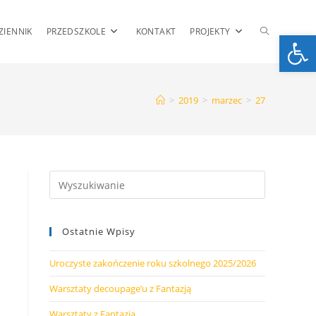
TOGGLE
ZIENNIK
PRZEDSZKOLE
KONTAKT
PROJEKTY
Op
WEBSITE
>
2019
>
marzec
>
27
SEARCH
Ostatnie Wpisy
Uroczyste zakończenie roku szkolnego 2025/2026
Warsztaty decoupage’u z Fantazją
Warsztaty z Fantazją