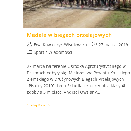
Medale w biegach przełajowych
Post
Post
Ewa Kowalczyk-Wiśniewska
27 marca, 2019
author:
published:
Post
Sport
/
Wiadomości
category:
27 marca na terenie Ośrodka Agroturystycznego w
Piskorach odbyły się Mistrzostwa Powiatu Kaliskiego
Ziemskiego w Drużynowych Biegach Przełajowych
„Piskory 2019”. Lena Szkudlarek uczennica klasy 4b
zdobyła 3 miejsce, Andrzej Owsiany…
Medale
Czytaj Dalej
W
Biegach
Przełajowych