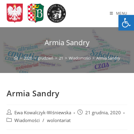
Skip
to
MENU
Op
content
Armia Sandry
>
2020
>
grudzień
>
21
>
Wiadomości
>
Armia Sandry
Armia Sandry
Post
Post
Ewa Kowalczyk-Wiśniewska
21 grudnia, 2020
author:
published:
Post
Wiadomości
/
wolontariat
category: