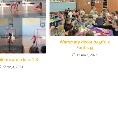
Warsztaty decoupage’u z
Fantazją
16 maja, 2026
lentów dla klas 1-3
22 maja, 2024