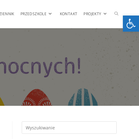
TOGGLE
ZIENNIK
PRZEDSZKOLE
KONTAKT
PROJEKTY
Op
WEBSITE
SEARCH