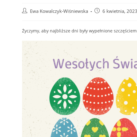
Post
Post
Ewa Kowalczyk-Wiśniewska
6 kwietnia, 202
author:
published:
Życzymy, aby najbliższe dni były wypełnione szczęściem 