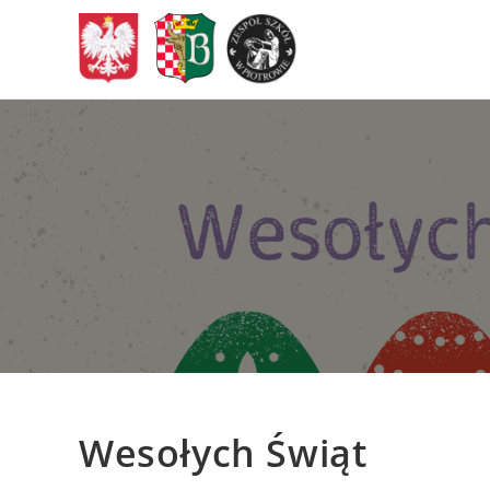
Skip
to
content
Wesołych Świąt