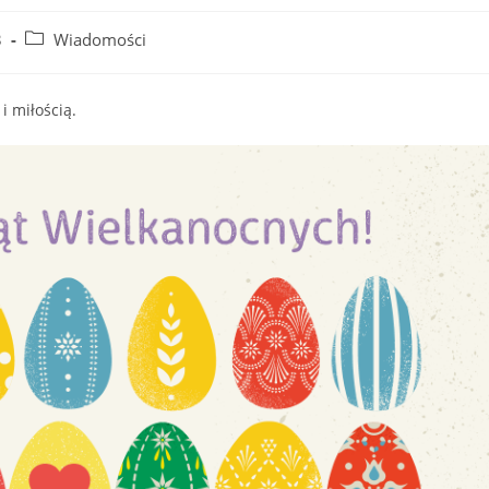
Post
3
Wiadomości
category:
i miłością.