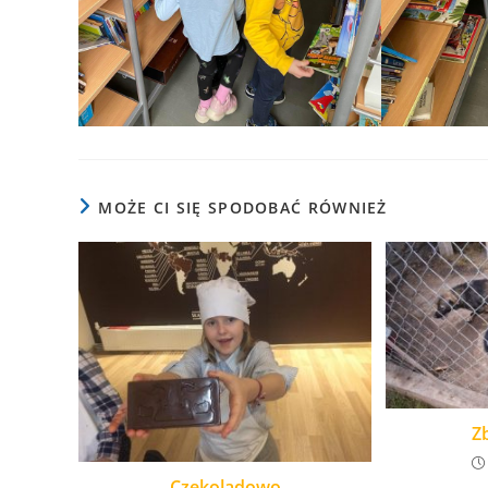
MOŻE CI SIĘ SPODOBAĆ RÓWNIEŻ
Z
Czekoladowo