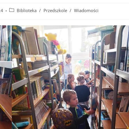
Post
24
Biblioteka
/
Przedszkole
/
Wiadomości
category: