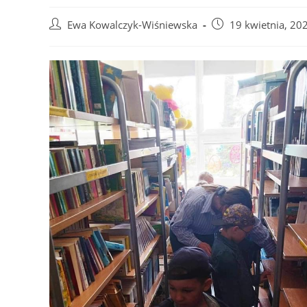
Post
Post
Ewa Kowalczyk-Wiśniewska
19 kwietnia, 20
author:
published: