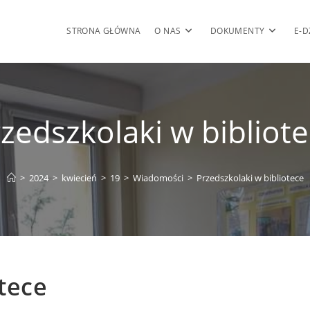
STRONA GŁÓWNA
O NAS
DOKUMENTY
E-D
zedszkolaki w bibliot
>
2024
>
kwiecień
>
19
>
Wiadomości
>
Przedszkolaki w bibliotece
otece