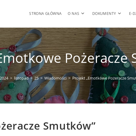
STRONA GŁÓWNA
O NAS
DOKUMENTY
E-D
„Emotkowe Pożeracze
2024
>
listopad
>
25
>
Wiadomości
>
Projekt „Emotkowe Pożeracze Smu
ożeracze Smutków”