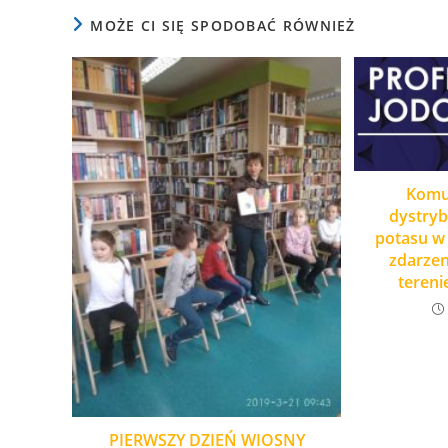
MOŻE CI SIĘ SPODOBAĆ RÓWNIEŻ
Komu
dystryb
potasu w 
zdarzen
tereni
PIERWSZY DZIEŃ WIOSNY