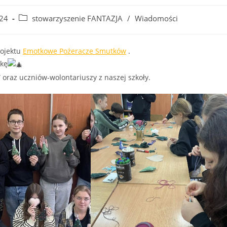
Post
024
stowarzyszenie FANTAZJA
/
Wiadomości
category:
rojektu
Emotkowe Pożeracze Smutków
.
nkę
” oraz uczniów-wolontariuszy z naszej szkoły.