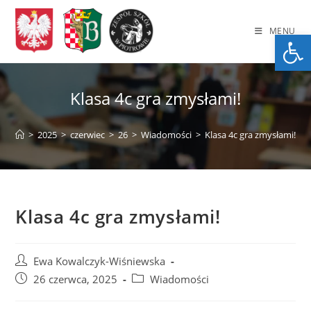
Skip
to
MENU
Op
content
Klasa 4c gra zmysłami!
>
2025
>
czerwiec
>
26
>
Wiadomości
>
Klasa 4c gra zmysłami!
Klasa 4c gra zmysłami!
Post
Ewa Kowalczyk-Wiśniewska
author:
Post
Post
26 czerwca, 2025
Wiadomości
published:
category: