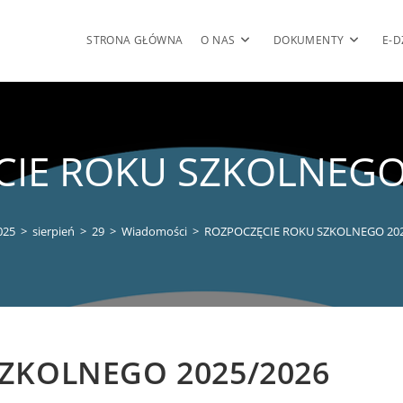
STRONA GŁÓWNA
O NAS
DOKUMENTY
E-D
IE ROKU SZKOLNEGO
025
>
sierpień
>
29
>
Wiadomości
>
ROZPOCZĘCIE ROKU SZKOLNEGO 202
ZKOLNEGO 2025/2026