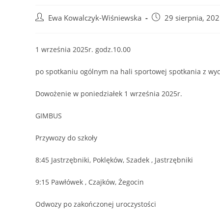
Post
Post
Ewa Kowalczyk-Wiśniewska
29 sierpnia, 20
author:
published:
1
września 2025r. godz.10.00
po spotkaniu ogólnym na hali sportowej spotkania z w
Dowożenie w poniedziałek 1 września 2025r.
GIMBUS
Przywozy do szkoły
8:45 Jastrzębniki, Poklęków, Szadek , Jastrzębniki
9:15 Pawłówek , Czajków, Żegocin
Odwozy po zakończonej uroczystości