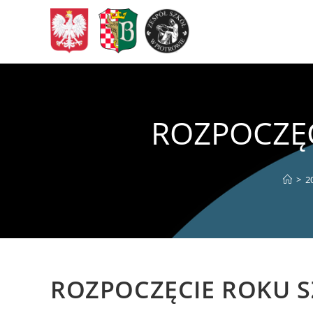
Skip
to
content
ROZPOCZĘC
>
2
ROZPOCZĘCIE ROKU S