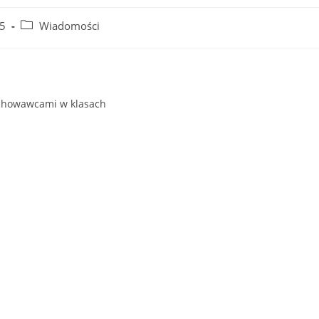
Post
25
Wiadomości
category:
ychowawcami w klasach