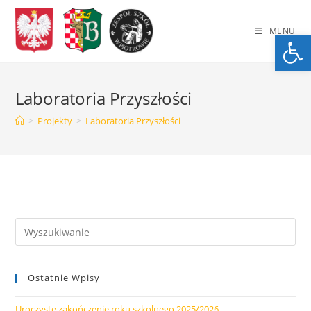
Skip
to
MENU
Op
content
Laboratoria Przyszłości
>
Projekty
>
Laboratoria Przyszłości
Ostatnie Wpisy
Uroczyste zakończenie roku szkolnego 2025/2026