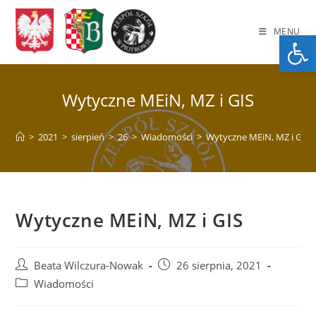
Skip
to
MENU
Op
content
Wytyczne MEiN, MZ i GIS
>
2021
>
sierpień
>
26
>
Wiadomości
>
Wytyczne MEiN, MZ i GIS
Wytyczne MEiN, MZ i GIS
Post
Post
Beata Wilczura-Nowak
26 sierpnia, 2021
author:
published:
Post
Wiadomości
category: