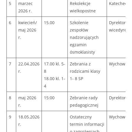
5
marzec
Rekolekcje
Katecheci
2026 r.
wielkopostne
6
kwiecień/
15.00
Szkolenie
Dyrektor
maj 2026
zespołów
wicedyrekt
r.
nadzorujących
egzamin
ósmoklasisty
7
22.04.2026
17.00 kl. 5-
Zebrania z
Wychowaw
r.
8
rodzicami klasy
18.00 kl. 1-
1- 8 SP
4
8
maj 2026
15:00
Zebranie rady
Dyrektor
r.
pedagogicznej
9
18.05.2026
Ostateczny
Wychowaw
r.
termin informacji
o zagrożeniach