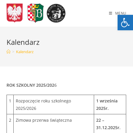
Skip
to
MENU
Op
content
Kalendarz
>
Kalendarz
ROK SZKOLNY 2025/202
6
1
Rozpoczęcie roku szkolnego
1 września
2025/2026
2025r.
2
Zimowa przerwa świąteczna
22 –
31.12.2025r.