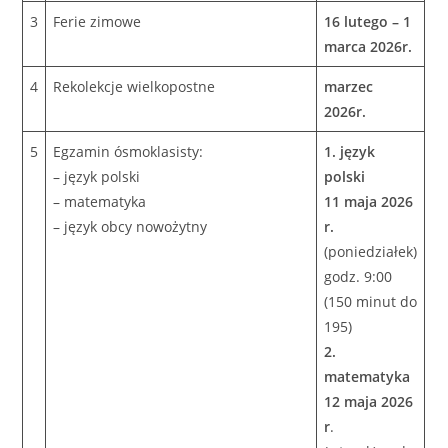
3
Ferie zimowe
16 lutego – 1
marca 2026r.
4
Rekolekcje wielkopostne
marzec
2026r.
5
Egzamin ósmoklasisty:
1. język
– język polski
polski
– matematyka
11 maja 2026
– język obcy nowożytny
r.
(poniedziałek)
godz. 9:00
(150 minut do
195)
2.
matematyka
12 maja
2026
r
.