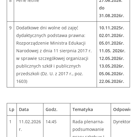
8
Ferie letnie
27.06.2026.
do
31.08.2026r.
9
Dodatkowe dni wolne od zajęć
10.11.2025r.
dydaktycznych podstawa prawna:
02.01.2026r.
Rozporządzenie Ministra Edukacji
05.01.2026r.
Narodowej z dnia 11 sierpnia 2017 r.
11.05. 2026r.
w sprawie szczegółowej organizacji
12.05.2026r.
publicznych szkół i publicznych
13.05.2026r.
przedszkoli (Dz. U. z 2017 r., poz.
05.06.2026r.
1603)
22.06.2026r.
Lp
Data
Godz.
Tematyka
Odpowiedz
1
11.02.2026
14:45
Rada plenarna-
Dyrektor
r.
podsumowanie
pracy szkoły w I