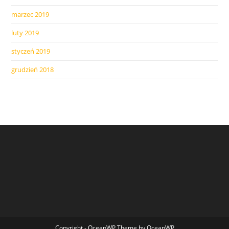
marzec 2019
luty 2019
styczeń 2019
grudzień 2018
Copyright - OceanWP Theme by OceanWP