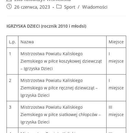
author:
Post
Post
26 czerwca, 2023
Sport
/
Wiadomości
published:
category:
IGRZYSKA DZIECI (rocznik 2010 i młodsi)
L.p.
Nazwa
Miejsce
1
Mistrzostwa Powiatu Kaliskiego
I
Ziemskiego w piłce koszykowej dziewcząt
miejsce
– Igrzyska Dzieci
2
Mistrzostwa Powiatu Kaliskiego
I
Ziemskiego w piłce ręcznej dziewcząt –
miejsce
Igrzyska Dzieci
3
Mistrzostwa Powiatu Kaliskiego
III
Ziemskiego w piłce siatkowej chłopców –
miejsce
Igrzyska Dzieci