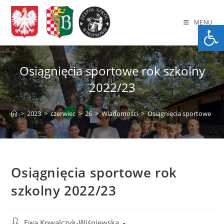
Skip
to
MENU
Op
content
Osiągnięcia sportowe rok szkolny
2022/23
>
2023
>
czerwiec
>
26
>
Wiadomości
>
Osiągnięcia sportowe rok
Osiągnięcia sportowe rok
szkolny 2022/23
Post
Ewa Kowalczyk-Wiśniewska