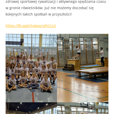
zdrowej sportowej rywalizacji i aktywnego spędzania czasu
w gronie rówieśników. Już nie możemy doczekać się
kolejnych takich spotkań w przyszłości!
https://fb.watch/wourolhCLU/