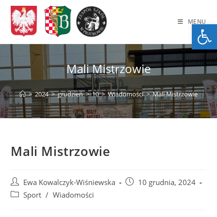
Skip
to
MENU
Op
content
Mali Mistrzowie
>
2024
>
grudzień
>
10
>
Wiadomości
>
Mali Mistrzowie
Mali Mistrzowie
Post
Post
Ewa Kowalczyk-Wiśniewska
10 grudnia, 2024
author:
published:
Post
Sport
/
Wiadomości
category: